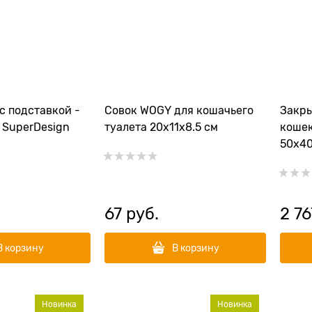
с подставкой -
Совок WOGY для кошачьего
Закры
 SuperDesign
туалета 20х11х8.5 см
кошек
50х4
67
 руб.
2 76
В корзину
В корзину
Новинка
Новинка