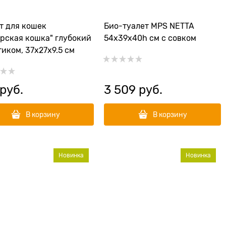
т для кошек
Био-туалет MPS NETTA
рская кошка" глубокий
54х39х40h см с совком
тиком, 37x27x9.5 см
 руб.
3 509
 руб.
В корзину
В корзину
Новинка
Новинка