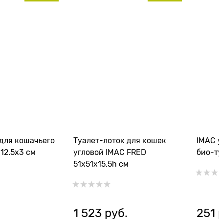
для кошачьего
Туалет-лоток для кошек
IMAC 
х12.5х3 см
угловой IMAC FRED
био-т
51х51х15,5h см
1 523
 руб.
251