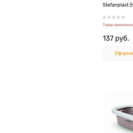
Stefanplast (
Wivacat, Sup
Товар закончилс
137
 руб.
Оформи