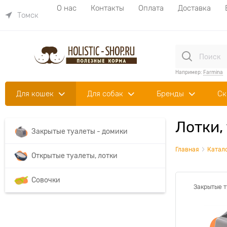
О нас
Контакты
Оплата
Доставка
Томск
Например:
Farmina
Для кошек
Для собак
Бренды
Ск
Лотки,
Закрытые туалеты - домики
Главная
Катал
Открытые туалеты, лотки
Совочки
Закрытые т