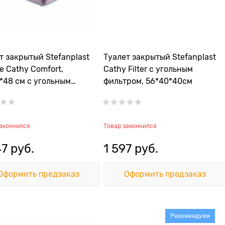
т закрытый Stefanplast
Туалет закрытый Stefanplast
te Cathy Comfort,
Cathy Filter с угольным
*48 см с угольным
фильтром, 56*40*40см
ром и совочком
закончился
Товар закончился
47
 руб.
1 597
 руб.
Оформить предзаказ
Оформить предзаказ
Рекомендуем