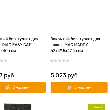
тый био-туалет для
Закрытый био-туалет для
 IMAC EASY CAT
кошек IMAC MADDY
0х40h см
62х49,5х47,5h см
7
 руб.
5 023
 руб.
В корзину
В корзину
Новинка