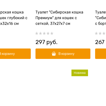
ирская кошка
Туалет "Сибирская кошка
Туале
шек глубокий с
Премиум" для кошек с
"Сиби
4x32x16 см
сеткой, 37x27x7 см
с бор
297
 руб.
267
В корзину
В корзину
Новинка