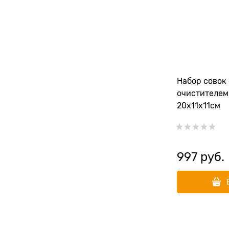
Набор совок 
очистителем
20х11х11см
997
 руб.