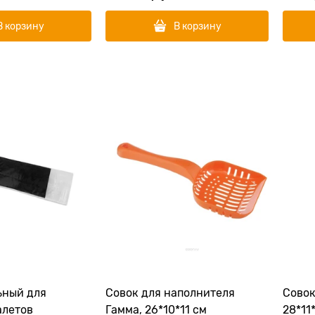
В корзину
В корзину
ьный для
Совок для наполнителя
Совок
алетов
Гамма, 26*10*11 см
28*11