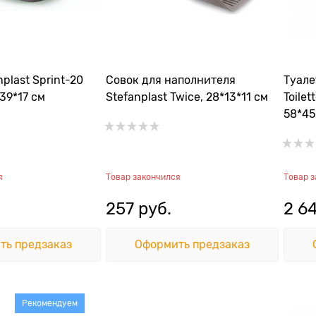
nplast Sprint-20
Совок для наполнителя
Туале
39*17 см
Stefanplast Twice, 28*13*11 см
Toilet
58*45
фильт
я
Товар закончился
Товар 
257
 руб.
2 6
ть предзаказ
Оформить предзаказ
Рекомендуем