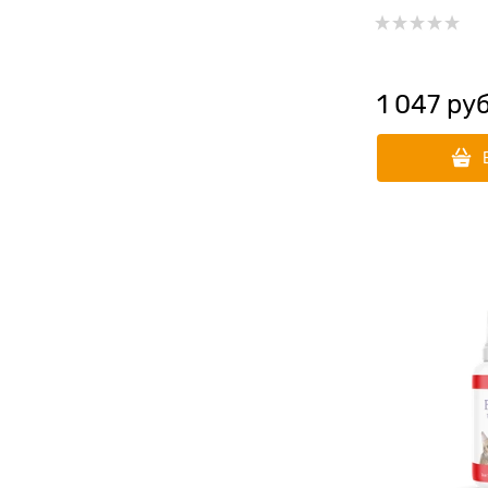
противовосп
свойствами
1 047
 руб