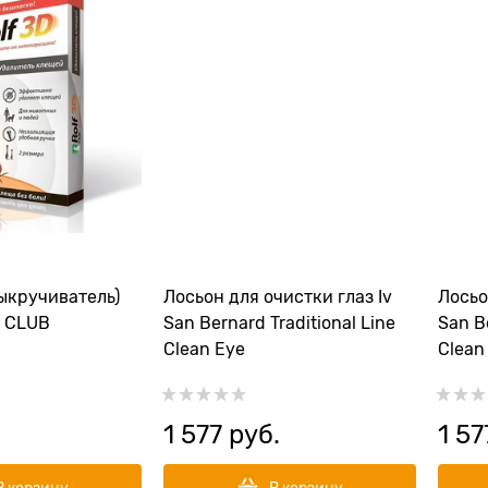
ыкручиватель)
Лосьон для очистки глаз Iv
Лосьо
 CLUB
San Bernard Traditional Line
San Be
Clean Eye
Clean
1 577
 руб.
1 57