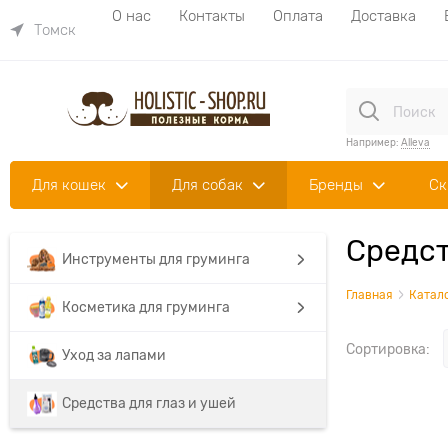
О нас
Контакты
Оплата
Доставка
Томск
Например:
Alleva
Для кошек
Для собак
Бренды
Ск
Средст
Инструменты для груминга
Главная
Катал
Косметика для груминга
Сортировка:
Уход за лапами
Средства для глаз и ушей