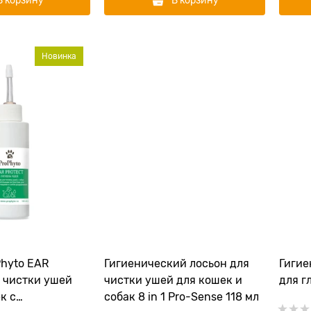
В корзину
В корзину
Новинка
Phyto EAR
Гигиенический лосьон для
Гигие
 чистки ушей
чистки ушей для кошек и
для г
к с
собак 8 in 1 Pro-Sense 118 мл