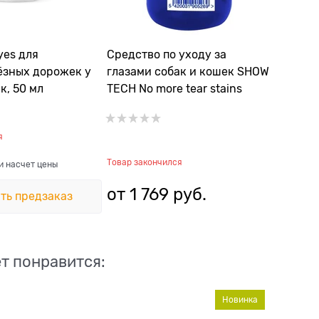
yes для
Средство по уходу за
ёзных дорожек у
глазами собак и кошек SHOW
к, 50 мл
TECH No more tear stains
я
Товар закончился
и насчет цены
от
1 769
 руб.
ть предзаказ
т понравится:
Новинка