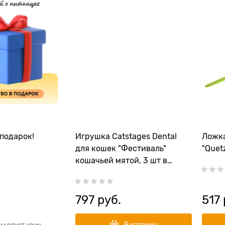
подарок!
Игрушка Catstages Dental
Ложка
для кошек "Фестиваль"
"Quet
кошачьей мятой, 3 шт в
комплекте
797
 руб.
517
В корзину