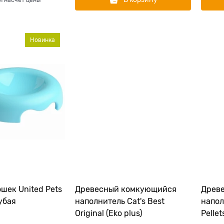
и насчет цены
Новинка
шек United Pets
Древесный комкующийся
Древ
лубая
наполнитель Cat's Best
напол
Original (Eko plus)
Pellet