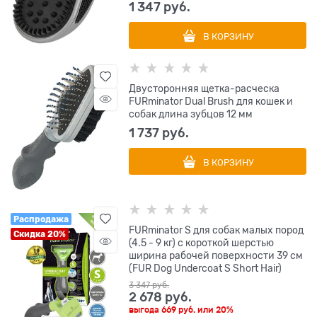
1 347
 руб.
В КОРЗИНУ
Двусторонняя щетка-расческа
FURminator Dual Brush для кошек и
собак длина зубцов 12 мм
1 737
 руб.
В КОРЗИНУ
Распродажа
FURminator S для собак малых пород
Скидка 20%
(4.5 - 9 кг) с короткой шерстью
ширина рабочей поверхности 39 см
(FUR Dog Undercoat S Short Hair)
3 347
 руб.
2 678
 руб.
выгода
669 руб.
или
20%