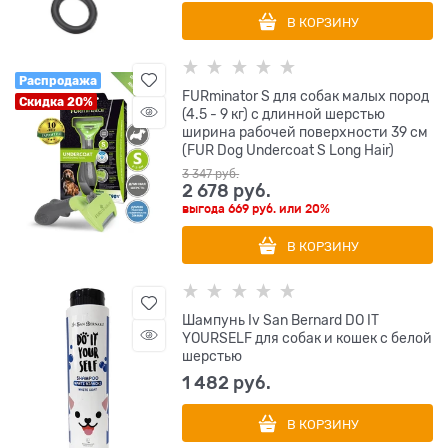
В КОРЗИНУ
Распродажа
FURminator S для собак малых пород
Скидка 20%
(4.5 - 9 кг) с длинной шерстью
ширина рабочей поверхности 39 см
(FUR Dog Undercoat S Long Hair)
3 347
 руб.
2 678
 руб.
выгода
669 руб.
или
20%
В КОРЗИНУ
Шампунь Iv San Bernard DO IT
YOURSELF для собак и кошек с белой
шерстью
1 482
 руб.
В КОРЗИНУ