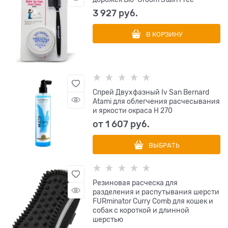
3 927
 руб.
В КОРЗИНУ
Спрей Двухфазный Iv San Bernard
Atami для облегчения расчесывания
и яркости окраса Н 270
от
1 607
 руб.
ВЫБРАТЬ
Резиновая расческа для
разделения и распутывания шерсти
FURminator Curry Comb для кошек и
собак с короткой и длинной
шерстью