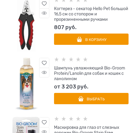
Когтерез - секатор Hello Pet большой
16,5 см со стопором и
прорезиненными ручками
807
 руб.
В КОРЗИНУ
Шампунь увлажняющий Bio-Groom
Protein/Lanolin для собак и кошек с
ланолином
от
3 203
 руб.
ВЫБРАТЬ
Маскировка для глаз от слезных
дорожек Bio-Groom Stain Free