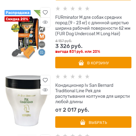
Распродажа
FURminator M для собак средних
Скидка 20%
пород (9 - 23 кг) с длинной шерстью
ширина рабочей поверхности 62 мм
(FUR Dog Undercoat M Long Hair)
4 157
 руб.
3 326
 руб.
выгода
831 руб.
или
20%
В КОРЗИНУ
Кондиционер Iv San Bernard
Traditional Line Pek для
распутывания колтунов для шерсти
любой длины
от
2 017
 руб.
ВЫБРАТЬ