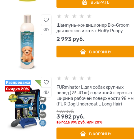
ВЫБРАТЬ
Шампунь-кондиционер Bio-Groom
для щенков и котят Fluffy Puppy
2 993
 руб.
В КОРЗИНУ
Распродажа
FURminator L для собак крупных
Скидка 20%
пород (23-41 кг) с длинной шерстью
ширина рабочей поверхности 98 мм
(FUR Dog Undercoat L Long Hair)
4 977
 руб.
3 982
 руб.
выгода
995 руб.
или
20%
В КОРЗИНУ