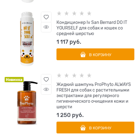
Кондиционер Iv San Bernard DO IT
YOURSELF для собак и кошек со
средней шерстью
1 117
 руб.
В КОРЗИНУ
Новинка
Жидкий шампунь ProPhyto ALWAYS
FRESH для собак с растительными
экстрактами для регулярного
гигиенического очищения кожи и
шерсти
1 250
 руб.
В КОРЗИНУ