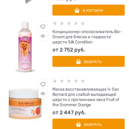
В КОРЗИНУ
Кондиционер-ополаскиватель Bio-
Groom для блеска и гладкости
шерсти Silk Condition
от
2 752
 руб.
ВЫБРАТЬ
Маска восстанавливающая Iv San
Bernard для слабой выпадающей
шерсти с протеинами овса Fruit of
the Grommer Orange
от
2 447
 руб.
ВЫБРАТЬ