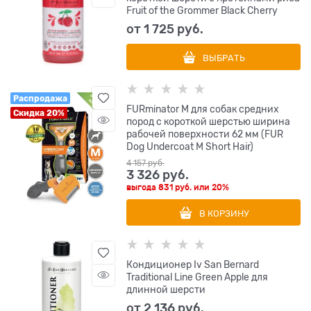
Fruit of the Grommer Black Cherry
от
1 725
 руб.
ВЫБРАТЬ
Распродажа
FURminator M для собак средних
Скидка 20%
пород с короткой шерстью ширина
рабочей поверхности 62 мм (FUR
Dog Undercoat M Short Hair)
4 157
 руб.
3 326
 руб.
выгода
831 руб.
или
20%
В КОРЗИНУ
Кондиционер Iv San Bernard
Traditional Line Green Apple для
длинной шерсти
от
2 136
 руб.