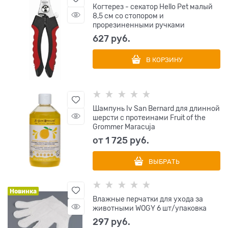
Когтерез - секатор Hello Pet малый
8,5 см со стопором и
прорезиненными ручками
627
 руб.
В КОРЗИНУ
Шампунь Iv San Bernard для длинной
шерсти с протеинами Fruit of the
Grommer Maracuja
от
1 725
 руб.
ВЫБРАТЬ
Новинка
Влажные перчатки для ухода за
животными WOGY 6 шт/упаковка
297
 руб.