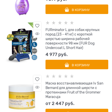
В КОРЗИНУ
FURminator L для собак крупных
пород (23 - 41 кг) с короткой
шерстью ширина рабочей
поверхности 98 мм (FUR Dog
Undercoat L Short Hair)
4 977
 руб.
В КОРЗИНУ
Маска восстанавливающая Iv San
Bernard для длинной шерсти с
протеинами Fruit of the Grommer
Maracuja
от
2 447
 руб.