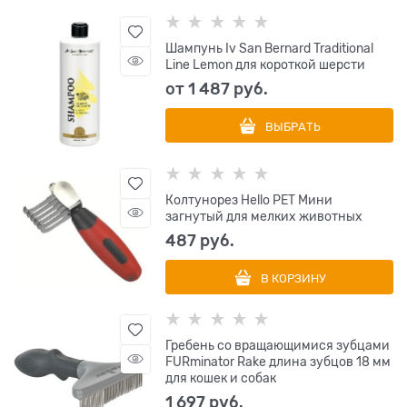
Шампунь Iv San Bernard Traditional
Line Lemon для короткой шерсти
от
1 487
 руб.
ВЫБРАТЬ
Колтунорез Hello PET Мини
загнутый для мелких животных
487
 руб.
В КОРЗИНУ
Гребень со вращающимися зубцами
FURminator Rake длина зубцов 18 мм
для кошек и собак
1 697
 руб.