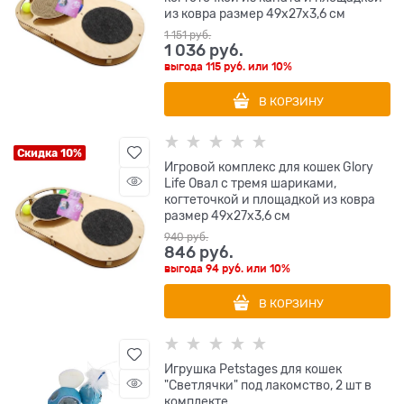
из ковра размер 49х27х3,6 см
1 151
 руб.
1 036
 руб.
выгода
115 руб.
или
10%
В КОРЗИНУ
Скидка 10%
Игровой комплекс для кошек Glory
Life Овал с тремя шариками,
когтеточкой и площадкой из ковра
размер 49х27х3,6 см
940
 руб.
846
 руб.
выгода
94 руб.
или
10%
В КОРЗИНУ
Игрушка Petstages для кошек
"Светлячки" под лакомство, 2 шт в
комплекте