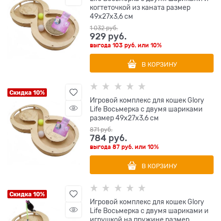
когтеточкой из каната размер
49х27х3,6 см
1 032
 руб.
929
 руб.
выгода
103 руб.
или
10%
В КОРЗИНУ
Скидка 10%
Игровой комплекс для кошек Glory
Life Восьмерка с двумя шариками
размер 49х27х3,6 см
871
 руб.
784
 руб.
выгода
87 руб.
или
10%
В КОРЗИНУ
Скидка 10%
Игровой комплекс для кошек Glory
Life Восьмерка с двумя шариками и
игрушкой на пружине размер