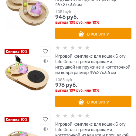
49х27х3,6 см
1 051
 руб.
946
 руб.
выгода
105 руб.
или
10%
В КОРЗИНУ
Скидка 10%
Игровой комплекс для кошек Glory
Life Овал с тремя шариками,
игрушкой на пружине и когтеточкой
из ковра размер 49х27х3,6 см
1 085
 руб.
976
 руб.
выгода
109 руб.
или
10%
В КОРЗИНУ
Скидка 10%
Игровой комплекс для кошек Glory
Life Овал с тремя шариками,
когтеточкой из каната и площадкой