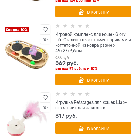
выгода
109 руб.
или
10%
В КОРЗИНУ
Скидка 10%
Игровой комплекс для кошек Glory
Life Стадион с четырьмя шариками и
когтеточкой из ковра размер
49х27х3,6 см
966
 руб.
869
 руб.
выгода
97 руб.
или
10%
В КОРЗИНУ
Игрушка Petstages для кошек Шар-
стаканчик для лакомств
817
 руб.
В КОРЗИНУ