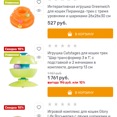
Новинка
Интерактивная игрушка Greenwich
для кошек Пирамида-трек с тремя
уровнями и шариками 26х26х30 см
527
 руб.
В КОРЗИНУ
Скидка 10%
Игрушка Catstages для кошек трек
Новинка
"Шар трансформер 3 в 1", с
подставкой и 2 мячиками в
комплекте, диаметр 13 см
1 957
 руб.
1 761
 руб.
выгода
196 руб.
или
10%
В КОРЗИНУ
Скидка 10%
Игровой комплекс для кошек Glory
Life Восьмерка с двумя шариками и