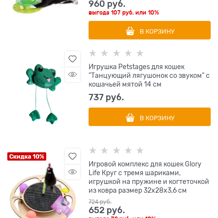
960
 руб.
выгода
107 руб.
или
10%
В КОРЗИНУ
Игрушка Petstages для кошек
"Танцующий лягушонок со звуком" с
кошачьей мятой 14 см
737
 руб.
В КОРЗИНУ
Скидка 10%
Игровой комплекс для кошек Glory
Life Круг с тремя шариками,
игрушкой на пружине и когтеточкой
из ковра размер 32х28х3,6 см
724
 руб.
652
 руб.