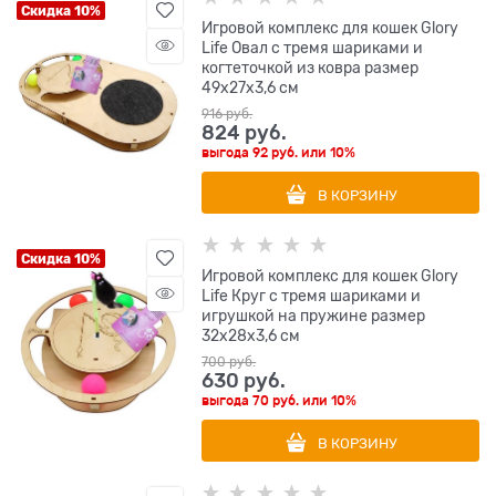
Скидка 10%
Игровой комплекс для кошек Glory
Life Овал с тремя шариками и
когтеточкой из ковра размер
49х27х3,6 см
916
 руб.
824
 руб.
выгода
92 руб.
или
10%
В КОРЗИНУ
Скидка 10%
Игровой комплекс для кошек Glory
Life Круг с тремя шариками и
игрушкой на пружине размер
32х28х3,6 см
700
 руб.
630
 руб.
выгода
70 руб.
или
10%
В КОРЗИНУ