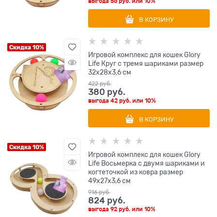
выгода
56 руб.
или
10%
В КОРЗИНУ
Скидка 10%
Игровой комплекс для кошек Glory
Life Круг с тремя шариками размер
32х28х3,6 см
422
 руб.
380
 руб.
выгода
42 руб.
или
10%
В КОРЗИНУ
Скидка 10%
Игровой комплекс для кошек Glory
Life Восьмерка с двумя шариками и
когтеточкой из ковра размер
49х27х3,6 см
916
 руб.
824
 руб.
выгода
92 руб.
или
10%