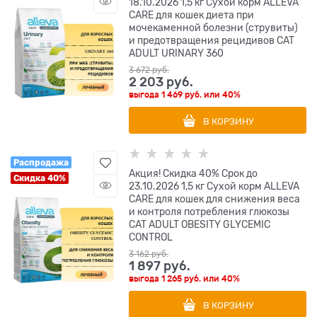
18.10.2026 1,5 кг Сухой корм ALLEVA
CARE для кошек диета при
мочекаменной болезни (струвиты)
и предотвращения рецидивов CAT
ADULT URINARY 360
3 672
 руб.
2 203
 руб.
выгода
1 469 руб.
или
40%
В КОРЗИНУ
Распродажа
Акция! Скидка 40% Срок до
Скидка 40%
23.10.2026 1,5 кг Сухой корм ALLEVA
CARE для кошек для снижения веса
и контроля потребления глюкозы
CAT ADULT OBESITY GLYCEMIC
CONTROL
3 162
 руб.
1 897
 руб.
выгода
1 265 руб.
или
40%
В КОРЗИНУ