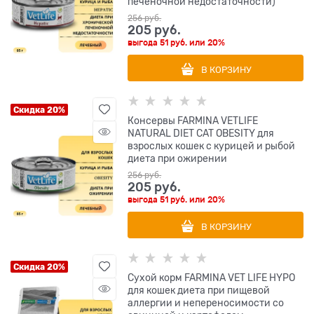
печеночной недостаточности)
256
 руб.
205
 руб.
выгода
51 руб.
или
20%
В КОРЗИНУ
Скидка 20%
Консервы FARMINA VETLIFE
NATURAL DIET CAT OBESITY для
взрослых кошек с курицей и рыбой
диета при ожирении
256
 руб.
205
 руб.
выгода
51 руб.
или
20%
В КОРЗИНУ
Скидка 20%
Сухой корм FARMINA VET LIFE HYPO
для кошек диета при пищевой
аллергии и непереносимости со