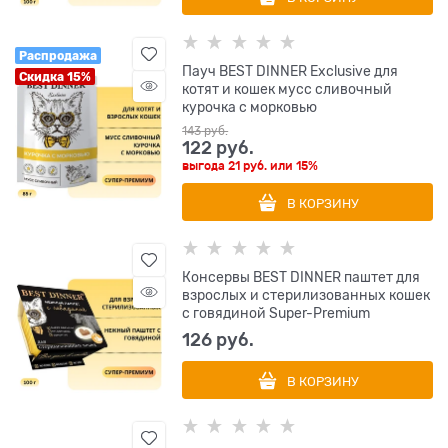
Распродажа
Пауч BEST DINNER Exclusive для
Скидка 15%
котят и кошек мусс сливочный
курочка с морковью
143
 руб.
122
 руб.
выгода
21 руб.
или
15%
В КОРЗИНУ
Консервы BEST DINNER паштет для
взрослых и стерилизованных кошек
с говядиной Super-Premium
126
 руб.
В КОРЗИНУ