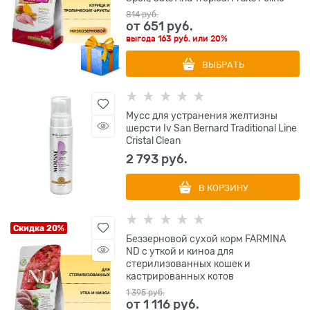
814
 руб.
от
651
 руб.
выгода
163 руб.
или
20%
ВЫБРАТЬ
Мусс для устранения желтизны
шерсти Iv San Bernard Traditional Line
Cristal Clean
2 793
 руб.
В КОРЗИНУ
Скидка 20%
Беззерновой cухой корм FARMINA
ND с уткой и киноа для
стерилизованных кошек и
кастрированных котов
1 395
 руб.
от
1 116
 руб.