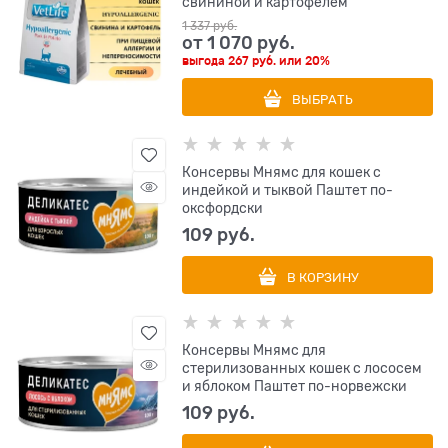
свининой и картофелем
1 337
 руб.
от
1 070
 руб.
выгода
267 руб.
или
20%
ВЫБРАТЬ
Консервы Мнямс для кошек с
индейкой и тыквой Паштет по-
оксфордски
109
 руб.
В КОРЗИНУ
Консервы Мнямс для
стерилизованных кошек с лососем
и яблоком Паштет по-норвежски
109
 руб.