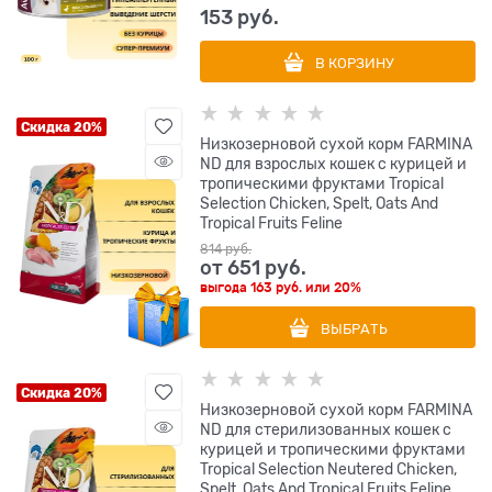
153
 руб.
В КОРЗИНУ
Скидка 20%
Низкозерновой cухой корм FARMINA
ND для взрослых кошек с курицей и
тропическими фруктами Tropical
Selection Chicken, Spelt, Oats And
Tropical Fruits Feline
814
 руб.
от
651
 руб.
выгода
163 руб.
или
20%
ВЫБРАТЬ
Скидка 20%
Низкозерновой cухой корм FARMINA
ND для стерилизованных кошек с
курицей и тропическими фруктами
Tropical Selection Neutered Chicken,
Spelt, Oats And Tropical Fruits Feline