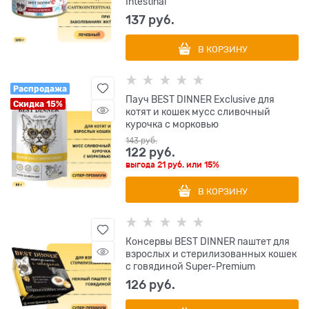
Intestinal
137
 руб.
В КОРЗИНУ
Распродажа
Пауч BEST DINNER Exclusive для
Скидка 15%
котят и кошек мусс сливочный
курочка с морковью
143
 руб.
122
 руб.
выгода
21 руб.
или
15%
В КОРЗИНУ
Консервы BEST DINNER паштет для
взрослых и стерилизованных кошек
с говядиной Super-Premium
126
 руб.