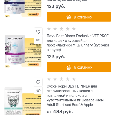
123
 руб.
В КОРЗИНУ
Пауч Best Dinner Exclusive VET PROFI
для кошек с курицей для
профилактики МКБ Urinary (кусочки
в соусе)
123
 руб.
В КОРЗИНУ
Сухой корм BEST DINNER для
стерилизованных кошек с
говядиной и яблоком с
чувствительным пищеварением
Adult Sterilised Beef & Apple
от
483
 руб.